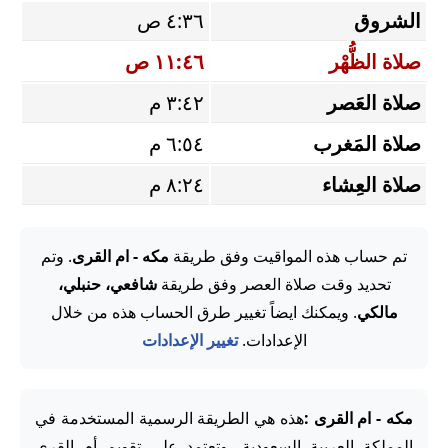
الشروق
٤:٣٦ ص
صلاة الظُّهْر
١١:٤٦ ص
صلاة العَصر
٣:٤٢ م
صلاة المَغرب
٦:٥٤ م
صلاة العِشاء
٨:٢٤ م
تم حساب هذه المواقيت وفق طريقة
مكه - ام القرى
. وتم
تحديد وقت صلاة العصر وفق طريقة
شافعي، حنبلي،
مالكي
. ويمكنك ايضاً تغيير طرق الحساب هذه من خلال
الإعدادات.
تغيير الإعدادات
مكه - ام القرى :
هذه هي الطريقة الرسمية المستخدمة في
المملكة العربية السعودية، وتعتمد على تقويم أم القرى