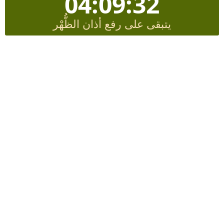
04:09:31
يتبقى على رفع أذان الظُّهْر