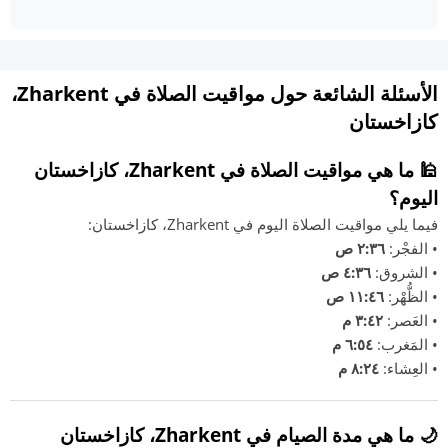
الأسئلة الشائعة حول مواقيت الصلاة في Zharkent،
كازاخستان
🕌 ما هي مواقيت الصلاة في Zharkent، كازاخستان
اليوم؟
فيما يلي مواقيت الصلاة اليوم في Zharkent، كازاخستان:
• الفجْر:
٢:٣٦ ص
• الشروق:
٤:٣٦ ص
• الظُّهْر:
١١:٤٦ ص
• العَصر:
٣:٤٢ م
• المَغرب:
٦:٥٤ م
• العِشاء:
٨:٢٤ م
🌙 ما هي مدة الصيام في Zharkent، كازاخستان