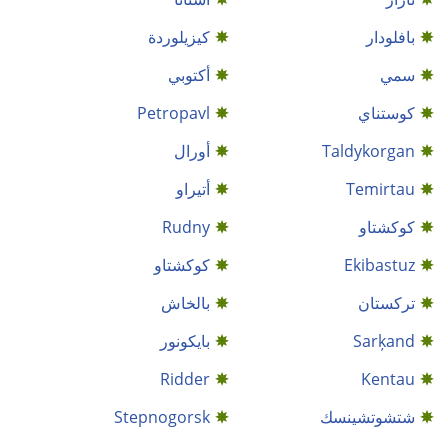
بافلودار
كيزيلوردة
سمي
أكتوبي
كوستناي
Petropavl
Taldykorgan
أورال
Temirtau
أتيراو
كوكشتاو
Rudny
Ekibastuz
كوكشتاو
ترکستان
بالخاش
Sarķand
بايكونور
Ridder
Kentau
شتشوتشينسك
Stepnogorsk