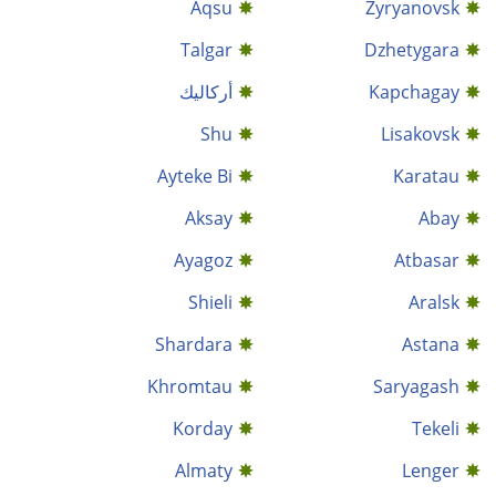
Aqsu
Zyryanovsk
Talgar
Dzhetygara
Kapchagay
أركاليك
Shu
Lisakovsk
Ayteke Bi
Karatau
Aksay
Abay
Ayagoz
Atbasar
Shieli
Aralsk
Shardara
Astana
Khromtau
Saryagash
Korday
Tekeli
Almaty
Lenger